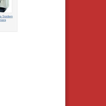
а Spidem
hiara